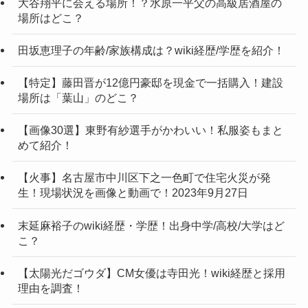
大谷翔平に会える場所！？水原一平父の高級居酒屋の
場所はどこ？
田坂恵理子の年齢/家族構成は？wiki経歴/学歴を紹介！
【特定】藤田晋が12億円豪邸を現金で一括購入！建設
場所は「葉山」のどこ？
【画像30選】東野有紗選手がかわいい！私服姿もまと
めて紹介！
【火事】名古屋市中川区下之一色町で住宅火災が発
生！現場状況を画像と動画で！2023年9月27日
末延麻裕子のwiki経歴・学歴！出身中学/高校/大学はど
こ？
【太陽光だゴウダ】CM女優は寺田光！wiki経歴と採用
理由を調査！