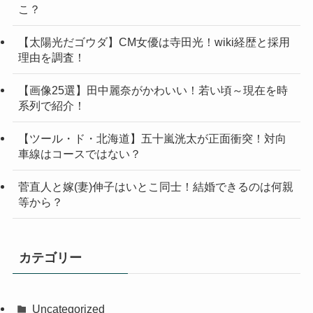
こ？
【太陽光だゴウダ】CM女優は寺田光！wiki経歴と採用
理由を調査！
【画像25選】田中麗奈がかわいい！若い頃～現在を時
系列で紹介！
【ツール・ド・北海道】五十嵐洸太が正面衝突！対向
車線はコースではない？
菅直人と嫁(妻)伸子はいとこ同士！結婚できるのは何親
等から？
カテゴリー
Uncategorized