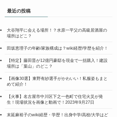
最近の投稿
大谷翔平に会える場所！？水原一平父の高級居酒屋の
場所はどこ？
田坂恵理子の年齢/家族構成は？wiki経歴/学歴を紹介！
【特定】藤田晋が12億円豪邸を現金で一括購入！建設
場所は「葉山」のどこ？
【画像30選】東野有紗選手がかわいい！私服姿もまと
めて紹介！
【火事】名古屋市中川区下之一色町で住宅火災が発
生！現場状況を画像と動画で！2023年9月27日
末延麻裕子のwiki経歴・学歴！出身中学/高校/大学はど