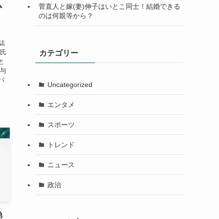
ム
菅直人と嫁(妻)伸子はいとこ同士！結婚できる
のは何親等から？
誌
彼氏
カテゴリー
と
 与
パ
Uncategorized
エンタメ
スポーツ
タメ
トレンド
ニュース
政治
弟