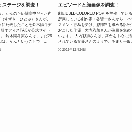
とステージを調査！
エピソードと顔画像を調査！
24日、がんのため闘病中だった声
劇団DULL-COLORED POP を主催してい
実（すずき・ひとみ）さんが、
所属している劇作家・谷賢一さんから、ハ
18日に死去したことを鈴木陽斗実
スメント行為を受け、慰謝料を求める訴訟
所オフィスPACが公式サイト
おこした俳優・大内彩加さんが注目を集め
。 鈴木陽斗実さんは、まだ26
います。 大内彩加さんは、舞台を中心に
因は、がんということでし...
されている女優さんのようで、あまり一般..
日
2022年12月24日