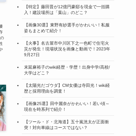
【特定】藤田晋が12億円豪邸を現金で一括購
・
入！建設場所は「葉山」のどこ？
【画像30選】東野有紗選手がかわいい！私服
優
姿もまとめて紹介！
存
背の
【火事】名古屋市中川区下之一色町で住宅火
性
災が発生！現場状況を画像と動画で！2023年
や
9月27日
末延麻裕子のwiki経歴・学歴！出身中学/高校/
大学はどこ？
【太陽光だゴウダ】CM女優は寺田光！wiki経
タメ
歴と採用理由を調査！
【画像25選】田中麗奈がかわいい！若い頃～
現在を時系列で紹介！
【ツール・ド・北海道】五十嵐洸太が正面衝
突！対向車線はコースではない？