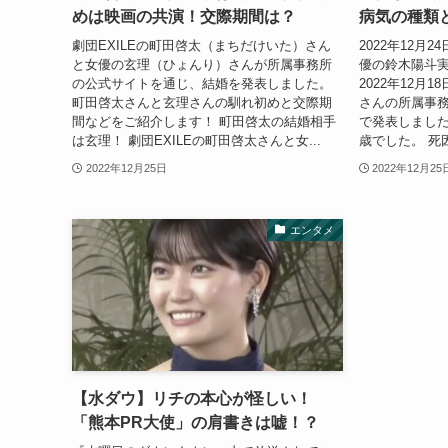
めは映画の共演！交際期間は？
病気の種類
劇団EXILEの町田啓太（まちだけいた）さん
2022年12月
と女優の玄理（ひょんり）さんが所属事務所
優の鈴木陽斗
の公式サイトを通じ、結婚を発表しました。
2022年12月
町田啓太さんと玄理さんの馴れ初めと交際期
さんの所属事務
間などをご紹介します！ 町田啓太の結婚相手
で発表しました
は玄理！ 劇団EXILEの町田啓太さんと女...
歳でした。 死
2022年12月25日
2022年12月25
エンタメ
【水ダウ】リチの本心が怪しい！
「熊本PR大使」の肩書きは嘘！？