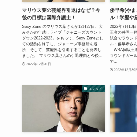
マリウス葉の芸能界引退はなぜ？今
倭早希(やま
後の目標は国際弁護士！
ル！学歴や
Sexy Zone のマリウス葉さんが12月27日、大
2022年7月1
みそかの年越しライブ「ジャニーズカウント
王者の井岡一翔
ダウン2022-2023」をもって、Sexy Zoneとし
試合でラウン
ての活動を終了し、ジャニーズ事務所を退
ル・倭早希さ
所、そして、芸能界を引退することを発表し
―WBA同級王
ました。 マリウス葉さんの引退理由と今後...
ラウンドガー
で...
2022年12月31日
2022年12月30
エンタメ