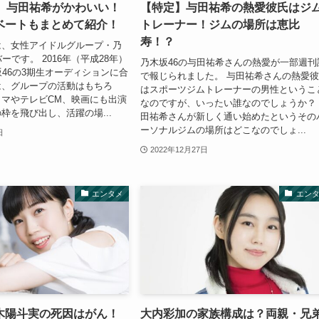
選】与田祐希がかわいい！
【特定】与田祐希の熱愛彼氏はジ
ベートもまとめて紹介！
トレーナー！ジムの場所は恵比
寿！？
は、女性アイドルグループ・乃
ーです。 2016年（平成28年）
乃木坂46の与田祐希さんの熱愛が一部週刊
坂46の3期生オーディションに合
で報じられました。 与田祐希さんの熱愛
は、グループの活動はもちろ
はスポーツジムトレーナーの男性というこ
マやテレビCM、映画にも出演
なのですが、いったい誰なのでしょうか？
枠を飛び出し、活躍の場...
田祐希さんが新しく通い始めたというその
ーソナルジムの場所はどこなのでしょ...
日
2022年12月27日
エンタメ
エン
木陽斗実の死因はがん！
大内彩加の家族構成は？両親・兄