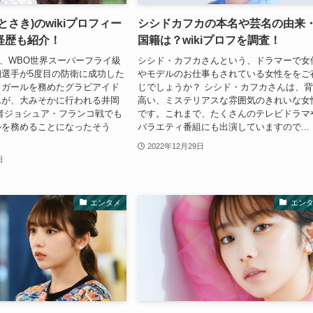
とさき)のwikiプロフィー
シシドカフカの本名や芸名の由来
経歴も紹介！
国籍は？wikiプロフを調査！
3日、WBO世界スーパーフライ級
シシド・カフカさんという、ドラマーで女
選手が5度目の防衛に成功した
やモデルのお仕事もされている女性ををご
ドガールを務めたグラビアイド
じでしょうか？ シシド・カフカさんは、
んが、大みそかに行われる井岡
高い、ミステリアスな雰囲気のきれいな女
者ジョシュア・フランコ戦でも
です。これまで、たくさんのテレビドラマ
ルを務めることになったそう
バラエティ番組にも出演していますので...
2022年12月29日
日
エンタメ
エン