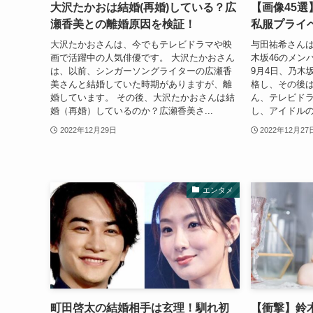
大沢たかおは結婚(再婚)している？広
【画像45
瀬香美との離婚原因を検証！
私服プライ
大沢たかおさんは、今でもテレビドラマや映
与田祐希さん
画で活躍中の人気俳優です。 大沢たかおさん
木坂46のメンバ
は、以前、シンガーソングライターの広瀬香
9月4日、乃木
美さんと結婚していた時期がありますが、離
格し、その後
婚しています。 その後、大沢たかおさんは結
ん、テレビドラ
婚（再婚）しているのか？広瀬香美さ...
し、アイドルの
2022年12月29日
2022年12月27
エンタメ
町田啓太の結婚相手は玄理！馴れ初
【衝撃】鈴