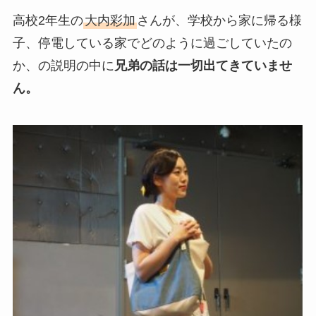
高校2年生の
大内彩加
さんが、学校から家に帰る様
子、停電している家でどのように過ごしていたの
か、の説明の中に
兄弟の話は一切出てきていませ
ん。