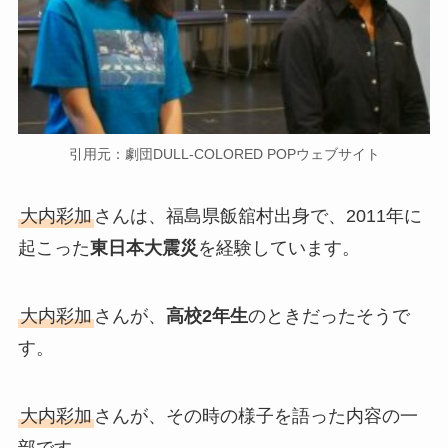
引用元：劇団DULL-COLORED POPウェブサイト
大内彩加
さんは、福島県飯舘村出身で、2011年に
起こった
東日本大震災
を経験しています。
大内彩加
さんが、
高校2年生
のときだったそうで
す。
大内彩加
さんが、その時の様子を語った内容の一
部です。