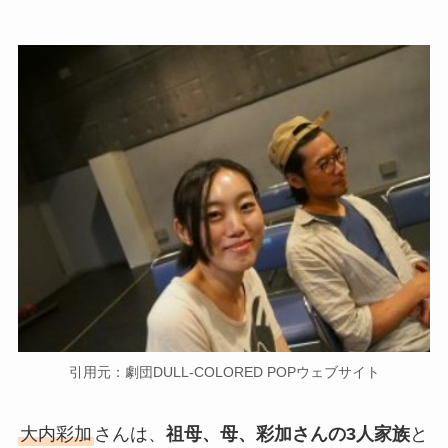
引用元：劇団DULL-COLORED POPウェブサイト
大内彩加
さんは、
祖母、母、彩加さんの3人家族
と