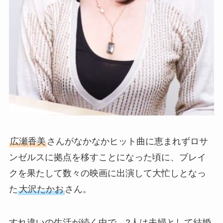
広瀬香美
さんがなかなかヒット曲に恵まれずロサ
ンゼルスに拠点を移すことになった頃に、ブレイ
クを果たして数々の映画に出演して大忙しとなっ
た
大沢たかお
さん。
すれ違いの生活が続く中で、2人は夫婦として結婚