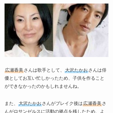
広瀬香美
さんは歌手として、
大沢たかお
さんは俳
優としてお互い忙しかったため、子供を作ること
ができなかったのかもしれませんね。
また、
大沢たかお
さんがブレイク後は
広瀬香美
さ
んがロサンゼルスに活動の拠点を移したため、よ