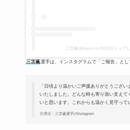
三笘薫(@kaoru.m.0520)がシェ
三笘薫
選手は、インスタグラムで「ご報告」とし
「日頃より温かいご声援ありがとうござい
いたしました。どんな時も寄り添い支えて
いと思います。これからも温かく見守って
引用元：三笘薫選手のInstagram