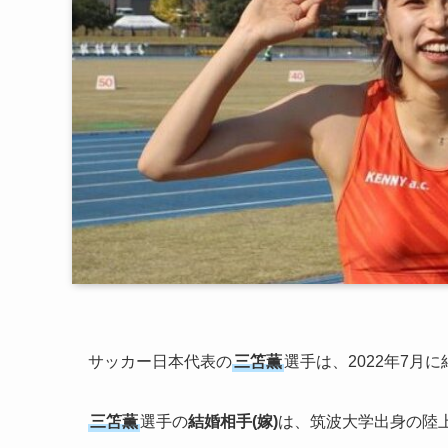
サッカー日本代表の
三笘薫
選手は、2022年7月
三笘薫
選手の
結婚相手(嫁)
は、筑波大学出身の陸