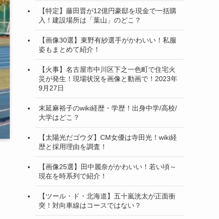
【特定】藤田晋が12億円豪邸を現金で一括購
入！建設場所は「葉山」のどこ？
【画像30選】東野有紗選手がかわいい！私服
姿もまとめて紹介！
【火事】名古屋市中川区下之一色町で住宅火
災が発生！現場状況を画像と動画で！2023年
9月27日
末延麻裕子のwiki経歴・学歴！出身中学/高校/
大学はどこ？
【太陽光だゴウダ】CM女優は寺田光！wiki経
歴と採用理由を調査！
【画像25選】田中麗奈がかわいい！若い頃～
現在を時系列で紹介！
【ツール・ド・北海道】五十嵐洸太が正面衝
突！対向車線はコースではない？