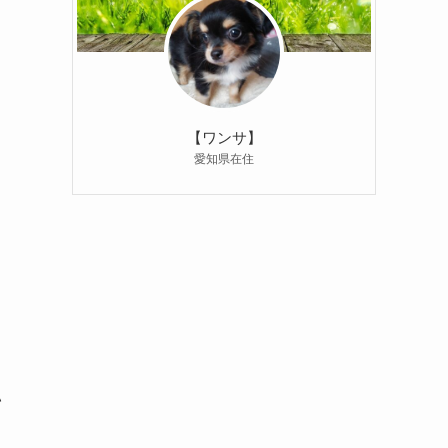
【ワンサ】
愛知県在住
い