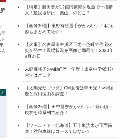
【特定】藤田晋が12億円豪邸を現金で一括購
場所
入！建設場所は「葉山」のどこ？
【画像30選】東野有紗選手がかわいい！私服
イ
姿もまとめて紹介！
の間
ブル
【火事】名古屋市中川区下之一色町で住宅火
は東
災が発生！現場状況を画像と動画で！2023年
さん
9月27日
末延麻裕子のwiki経歴・学歴！出身中学/高校/
大学はどこ？
【太陽光だゴウダ】CM女優は寺田光！wiki経
タメ
歴と採用理由を調査！
【画像25選】田中麗奈がかわいい！若い頃～
現在を時系列で紹介！
【ツール・ド・北海道】五十嵐洸太が正面衝
突！対向車線はコースではない？