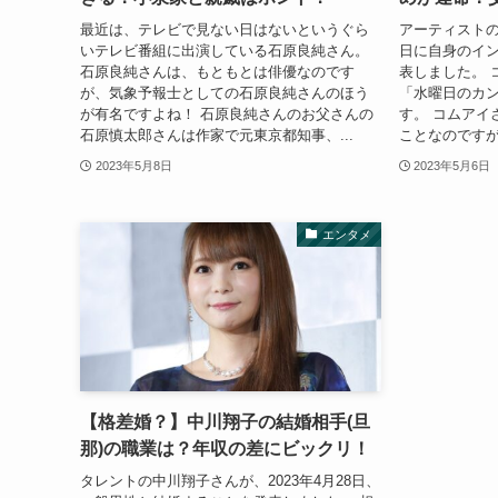
最近は、テレビで見ない日はないというぐら
アーティストの
いテレビ番組に出演している石原良純さん。
日に自身のイン
石原良純さんは、もともとは俳優なのです
表しました。 
が、気象予報士としての石原良純さんのほう
「水曜日のカ
が有名ですよね！ 石原良純さんのお父さんの
す。 コムアイ
石原慎太郎さんは作家で元東京都知事、...
ことなのですが
2023年5月8日
2023年5月6日
エンタメ
【格差婚？】中川翔子の結婚相手(旦
那)の職業は？年収の差にビックリ！
タレントの中川翔子さんが、2023年4月28日、