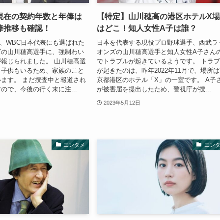
現在の契約年数と年俸は
【特定】山川穂高の港区ホテルX
俸推移も確認！
はどこ！知人女性A子は誰？
1日、WBC日本代表にも選ばれた
日本を代表する現役プロ野球選手、西武ラ
ズの山川穂高選手に、強制わい
オンズの山川穂高選手と知人女性A子さん
報じられました。 山川穂高選
でトラブルが起きているようです。 トラ
と子供もいるため、家族のこと
が起きたのは、昨年2022年11月で、場所
ます。 まだ捜査中と報道され
京都港区のホテル「X」の一室です。 A子
ので、今後の行く末に注...
が被害届を提出したため、警視庁が捜...
2023年5月12日
エンタメ
エン