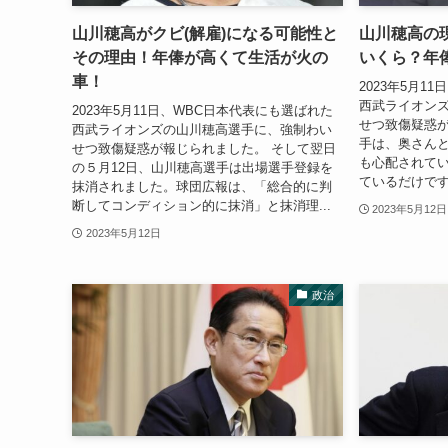
山川穂高がクビ(解雇)になる可能性と
山川穂高の
その理由！年俸が高くて生活が火の
いくら？年
車！
2023年5月1
西武ライオン
2023年5月11日、WBC日本代表にも選ばれた
せつ致傷疑惑が
西武ライオンズの山川穂高選手に、強制わい
手は、奥さん
せつ致傷疑惑が報じられました。 そして翌日
も心配されてい
の５月12日、山川穂高選手は出場選手登録を
ているだけです
抹消されました。球団広報は、「総合的に判
断してコンディション的に抹消」と抹消理...
2023年5月12日
2023年5月12日
政治