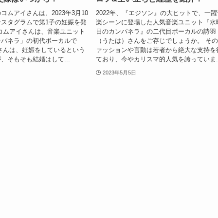
コムアイさんは、2023年3月10
2022年、『エジソン』の大ヒットで、一躍
スタグラムで第1子の妊娠を発
楽シーンに登場した人気音楽ユニット『水
コムアイさんは、音楽ユニット
日のカンパネラ』の二代目ボーカルの詩羽
ンパネラ」の初代ボーカルで
（うたは）さんをご存じでしょうか。 そ
さんは、妊娠をしているという
ァッションや言動は若者から絶大な支持を
、そもそも結婚はして...
ており、今やカリスマ的人気を誇っていま..
2023年5月5日