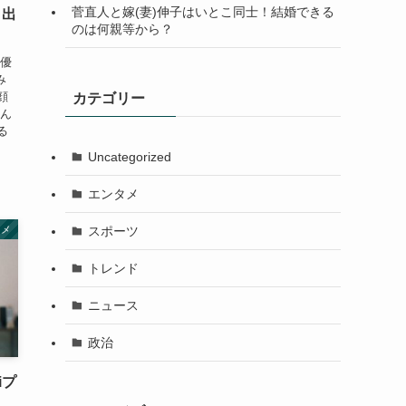
菅直人と嫁(妻)伸子はいとこ同士！結婚できる
！出
のは何親等から？
女優
み
顔
カテゴリー
さん
る
Uncategorized
エンタメ
スポーツ
タメ
トレンド
ニュース
政治
iプ