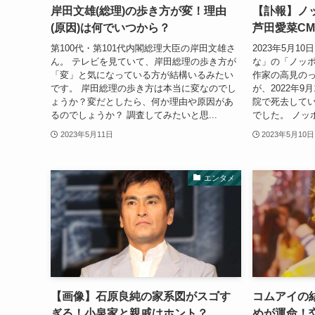
岸田文雄(総理)の歩き方が変！理由
【訃報】ノ
(原因)は何でいつから？
芦田愛菜C
第100代・第101代内閣総理大臣の岸田文雄さ
2023年5月1
ん。 テレビを見ていて、岸田総理の歩き方が
な」の「ノッ
「変」と気になっている方が結構いるみたい
作家の高見の
です。 岸田総理の歩き方は本当に変なのでし
が、2022年
ょうか？変だとしたら、何か理由や原因があ
院で死去してい
るのでしょうか？ 調査してみたいと思...
でした。 ノッ
2023年5月11日
2023年5月10日
エンタメ
【画像】石原良純の家系図がスゴす
コムアイの結
ぎる！小泉家と親戚はホント？
めが運命！