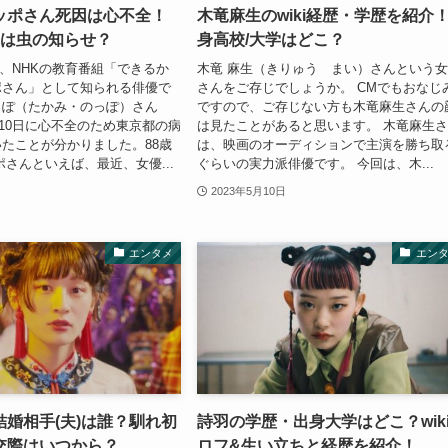
ッポさん死因は心不全！
木竜麻生のwiki経歴・学歴を紹介
Mは虫の知らせ？
身高校/大学はどこ？
0日、NHKの教育番組「できるか
木竜 麻生（きりゅう まい）さんという
ポさん」として知られる俳優で
さんをご存じでしょうか。 CMでもおなじ
っぽ（たかみ・のっぽ）さん
ですので、ご存じない方も木竜麻生さんの
9月10日に心不全のため東京都の病
は見たことがあると思います。 木竜麻生
たことが分かりました。88歳
は、映画のオーディションで主演を勝ち取
ポさんといえば、最近、女優...
ぐらいの実力派俳優です。 今回は、木...
2023年5月10日
エンタメ
エン
婚相手(夫)は誰？馴れ初
詩羽の学歴・出身大学はどこ？wik
交際はいつから？
ロフ&生い立ちと経歴を紹介！