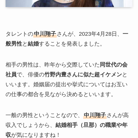
タレントの
中川翔子
さんが、2023年4月28日、
一
般男性
と
結婚
することを発表しました。
相手の男性は、昨年から交際していた
同世代の会
社員
で、俳優の
竹野内豊さんに似た超イケメン
と
いいます。婚姻届の提出や挙式についてはお互い
の仕事の都合を見ながら決めるといいます。
一般の男性ということなので、
中川翔子
さんが高
収入でしょうから、
結婚相手（旦那）の職業や年
収
が気になりますね！