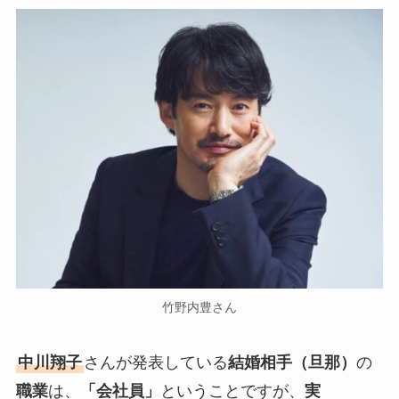
竹野内豊さん
中川翔子
さんが発表している
結婚相手（旦那）
の
職業
は、
「会社員」
ということですが、
実