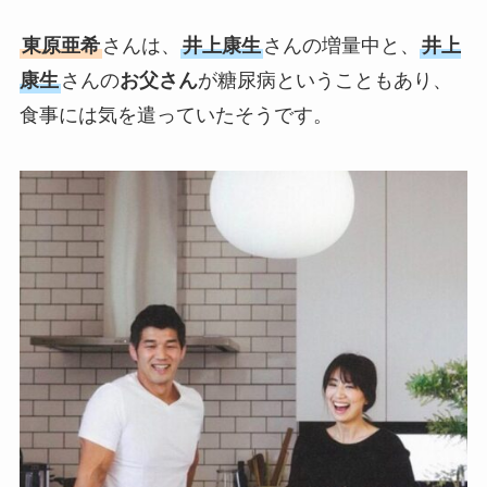
東原亜希
さんは、
井上康生
さんの増量中と、
井上
康生
さんの
お父さん
が糖尿病ということもあり、
食事には気を遣っていたそうです。