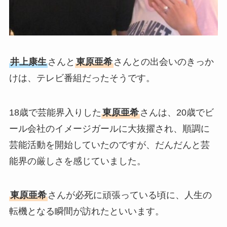
井上康生
さんと
東原亜希
さんとの出会いのきっか
けは、テレビ番組だったそうです。
18歳で芸能界入りした
東原亜希
さんは、20歳でビ
ール会社のイメージガールに大抜擢され、順調に
芸能活動を開始していたのですが、だんだんと芸
能界の厳しさを感じていました。
東原亜希
さんが必死に頑張っている頃に、人生の
転機となる瞬間が訪れたといいます。