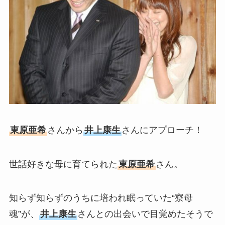
東原亜希
さんから
井上康生
さんにアプローチ！
世話好きな母に育てられた
東原亜希
さん。
知らず知らずのうちに培われ眠っていた“寮母
魂”が、
井上康生
さんとの出会いで目覚めたそうで