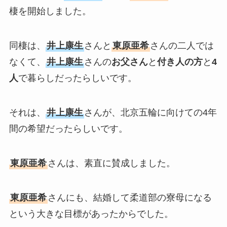
棲を開始しました。
同棲は、
井上康生
さんと
東原亜希
さんの二人では
なくて、
井上康生
さんの
お父さん
と
付き人の方
と
4
人
で暮らしだったらしいです。
それは、
井上康生
さんが、北京五輪に向けての4年
間の希望だったらしいです。
東原亜希
さんは、素直に賛成しました。
東原亜希
さんにも、結婚して柔道部の寮母になる
という大きな目標があったからでした。