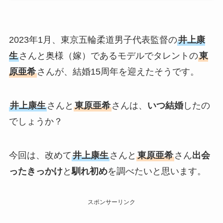
2023年1月、東京五輪柔道男子代表監督の
井上康
生
さんと奥様（嫁）であるモデルでタレントの
東
原亜希
さんが、結婚15周年を迎えたそうです。
井上康生
さんと
東原亜希
さんは、
いつ結婚
したの
でしょうか？
今回は、改めて
井上康生
さんと
東原亜希
さん
出会
ったきっかけ
と
馴れ初め
を調べたいと思います。
スポンサーリンク