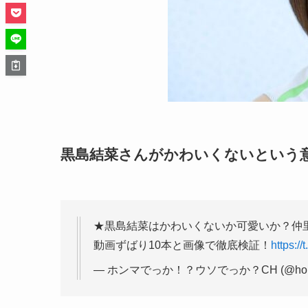
黒島結菜さんがかわいくないという
★黒島結菜はかわいくないか可愛いか？仲
動画ずばり10本と画像で徹底検証！
https:/
— ホンマでっか！？ウソでっか？CH (@honm