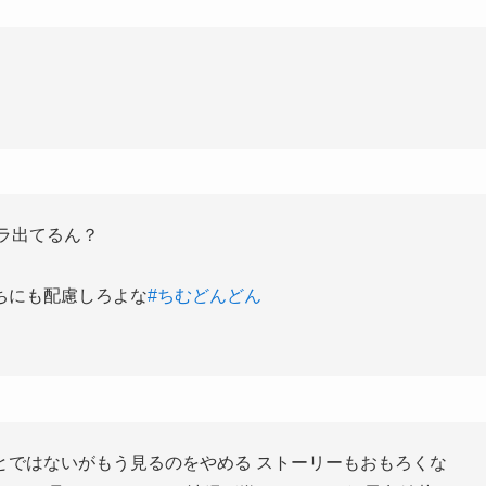
ラ出てるん？
ちにも配慮しろよな
#ちむどんどん
とではないがもう見るのをやめる ストーリーもおもろくな
チだし見てるとどんどん沖縄が嫌いになりそう 黒島結菜も
てて気持ち悪い 生理的に無理