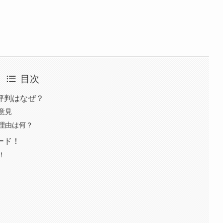
目次
評判はなぜ？
意見
理由は何？
ード！
！