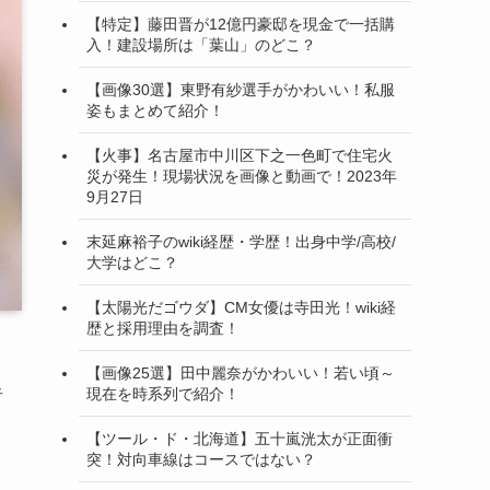
【特定】藤田晋が12億円豪邸を現金で一括購
入！建設場所は「葉山」のどこ？
【画像30選】東野有紗選手がかわいい！私服
姿もまとめて紹介！
【火事】名古屋市中川区下之一色町で住宅火
災が発生！現場状況を画像と動画で！2023年
9月27日
末延麻裕子のwiki経歴・学歴！出身中学/高校/
大学はどこ？
【太陽光だゴウダ】CM女優は寺田光！wiki経
歴と採用理由を調査！
【画像25選】田中麗奈がかわいい！若い頃～
現在を時系列で紹介！
者
【ツール・ド・北海道】五十嵐洸太が正面衝
突！対向車線はコースではない？