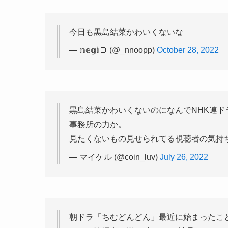
今日も黒島結菜かわいくないな
— 𝕟𝕖𝕘𝕚🍞 (@_nnoopp)
October 28, 2022
黒島結菜かわいくないのになんでNHK連ド
事務所の力か。
見たくないもの見せられてる視聴者の気持
— マイケル (@coin_luv)
July 26, 2022
朝ドラ「ちむどんどん」最近に始まったこ
いし、沖縄弁も嫌い 出てくる料理もイマイ
かわいくないし、宮沢氷魚も前田公輝も見