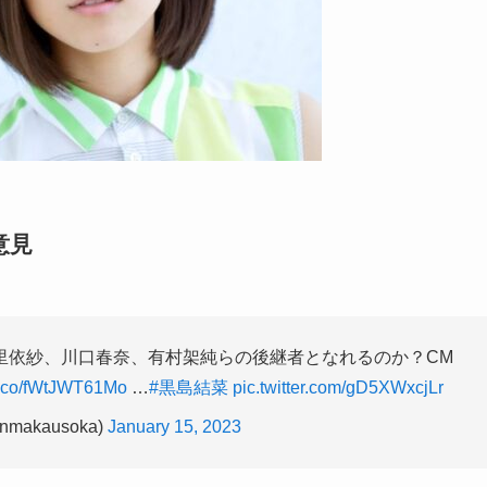
意見
里依紗、川口春奈、有村架純らの後継者となれるのか？CM
/t.co/fWtJWT61Mo
…
#黒島結菜
pic.twitter.com/gD5XWxcjLr
akausoka)
January 15, 2023