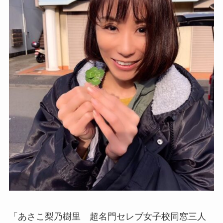
「あさこ梨乃樹里 超名門セレブ女子校同窓三人