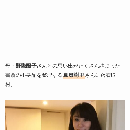
母・
野際陽子
さんとの思い出がたくさん詰まった
書斎の不要品を整理する
真瀬樹里
さんに密着取
材。