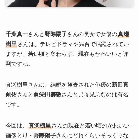
千葉真一
さんと
野際陽子
さんの長女で女優の
真瀬
樹里
さんは、テレビドラマや舞台で活躍されてい
ますが、
若い頃
と変わらず、
現在
もかわいいと評
判ですね。
真瀬樹里さんは、結婚を発表された俳優の
新田真
剣佑
さんと
眞栄田郷敦
さんと異母兄弟なのは有名
です。
今回は、
真瀬樹里
さんの
現在
と
若い頃
のかわいい
画像と母・
野際陽子
さんにどれくらいそっくりな