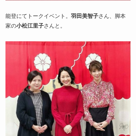
能登にてトークイベント。
羽田美智子
さん、脚本
家の
小松江里子
さんと。