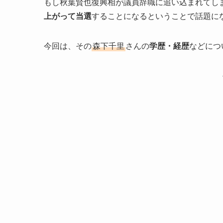
もし秋葉賢也復興相が議員辞職に追い込まれてし
上がって当選
することになるということで話題に
今回は、その
森下千里
さんの
学歴・経歴
などにつ