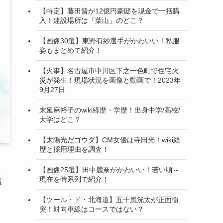
【特定】藤田晋が12億円豪邸を現金で一括購
入！建設場所は「葉山」のどこ？
【画像30選】東野有紗選手がかわいい！私服
姿もまとめて紹介！
【火事】名古屋市中川区下之一色町で住宅火
災が発生！現場状況を画像と動画で！2023年
9月27日
末延麻裕子のwiki経歴・学歴！出身中学/高校/
大学はどこ？
【太陽光だゴウダ】CM女優は寺田光！wiki経
歴と採用理由を調査！
【画像25選】田中麗奈がかわいい！若い頃～
現在を時系列で紹介！
選
【ツール・ド・北海道】五十嵐洸太が正面衝
突！対向車線はコースではない？