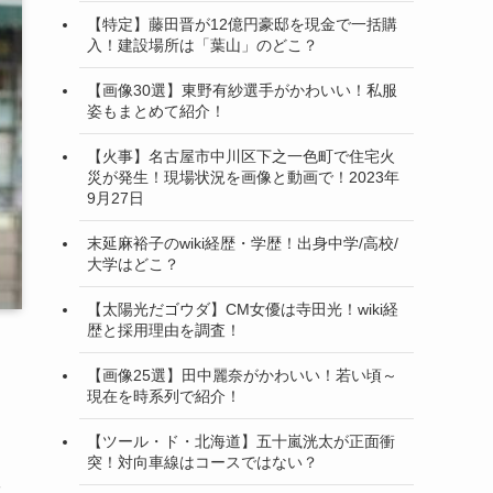
【特定】藤田晋が12億円豪邸を現金で一括購
入！建設場所は「葉山」のどこ？
【画像30選】東野有紗選手がかわいい！私服
姿もまとめて紹介！
【火事】名古屋市中川区下之一色町で住宅火
災が発生！現場状況を画像と動画で！2023年
9月27日
末延麻裕子のwiki経歴・学歴！出身中学/高校/
大学はどこ？
【太陽光だゴウダ】CM女優は寺田光！wiki経
歴と採用理由を調査！
【画像25選】田中麗奈がかわいい！若い頃～
現在を時系列で紹介！
【ツール・ド・北海道】五十嵐洸太が正面衝
突！対向車線はコースではない？
さ