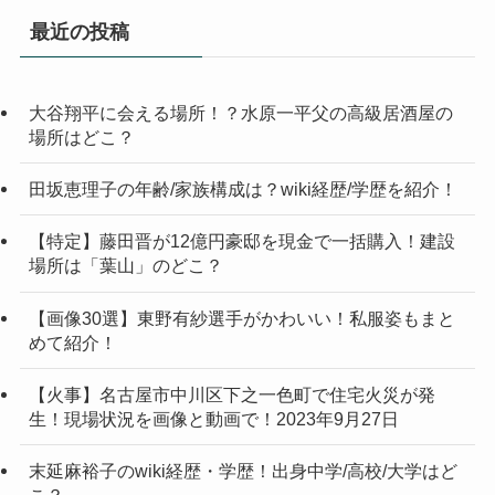
最近の投稿
大谷翔平に会える場所！？水原一平父の高級居酒屋の
場所はどこ？
田坂恵理子の年齢/家族構成は？wiki経歴/学歴を紹介！
【特定】藤田晋が12億円豪邸を現金で一括購入！建設
場所は「葉山」のどこ？
【画像30選】東野有紗選手がかわいい！私服姿もまと
めて紹介！
【火事】名古屋市中川区下之一色町で住宅火災が発
生！現場状況を画像と動画で！2023年9月27日
末延麻裕子のwiki経歴・学歴！出身中学/高校/大学はど