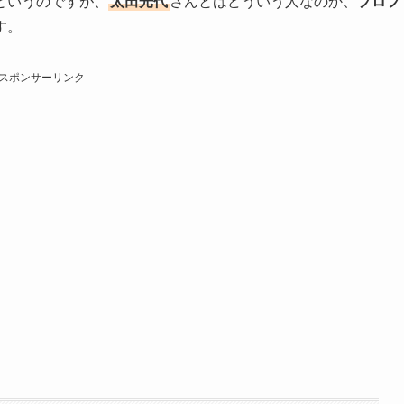
というのですが、
太田光代
さんとはどういう人なのか、
プロフ
す。
スポンサーリンク