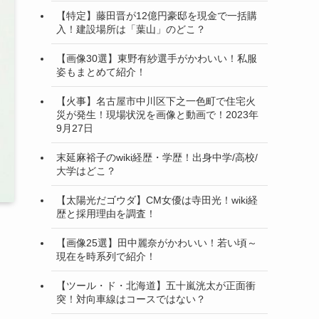
【特定】藤田晋が12億円豪邸を現金で一括購
入！建設場所は「葉山」のどこ？
【画像30選】東野有紗選手がかわいい！私服
姿もまとめて紹介！
【火事】名古屋市中川区下之一色町で住宅火
災が発生！現場状況を画像と動画で！2023年
9月27日
末延麻裕子のwiki経歴・学歴！出身中学/高校/
大学はどこ？
【太陽光だゴウダ】CM女優は寺田光！wiki経
歴と採用理由を調査！
【画像25選】田中麗奈がかわいい！若い頃～
現在を時系列で紹介！
【ツール・ド・北海道】五十嵐洸太が正面衝
突！対向車線はコースではない？