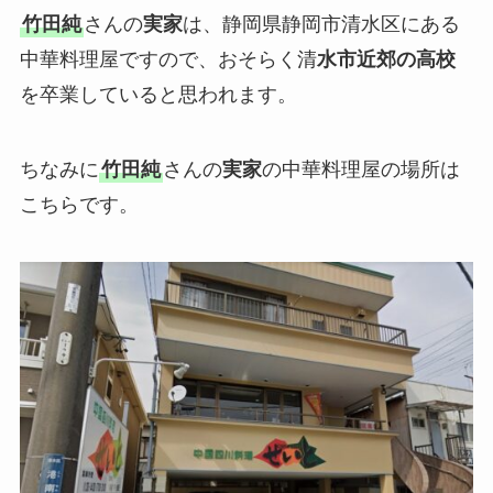
竹田純
さんの
実家
は、静岡県静岡市清水区にある
中華料理屋ですので、おそらく清
水市近郊の高校
を卒業していると思われます。
ちなみに
竹田純
さんの
実家
の中華料理屋の場所は
こちらです。