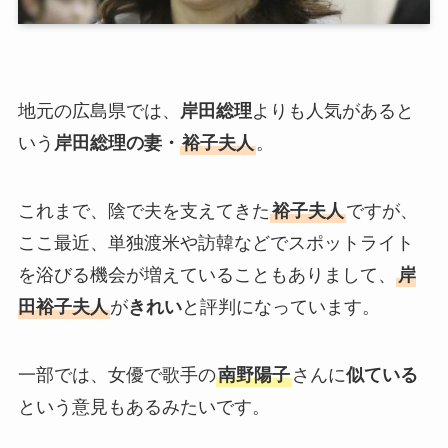
地元の広島県では、
岸田総理
よりも人気があると
いう
岸田総理の妻・
裕子夫人
。
これまで、陰で夫を支えてきた
裕子夫人
ですが、
ここ最近、単独渡米や訪韓などでスポットライト
を浴びる機会が増えていることもありまして、
岸
田裕子夫人
が
きれい
と評判になっています。
一部では、女優で歌手の
南野陽子
さんに
似ている
という意見もあるみたいです。