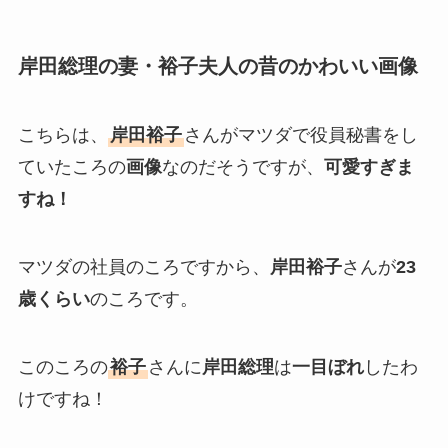
岸田総理の妻・裕子夫人の昔のかわいい画像
こちらは、
岸田裕子
さんがマツダで役員秘書をし
ていたころの
画像
なのだそうですが、
可愛すぎま
すね！
マツダの社員のころですから、
岸田裕子
さんが
23
歳くらい
のころです。
このころの
裕子
さんに
岸田総理
は
一目ぼれ
したわ
けですね！