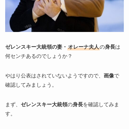
ゼレンスキー大統領の妻・
オレーナ夫人
の
身長
は
何センチあるのでしょうか？
やはり公表はされていないようですので、
画像
で
確認してみましょう。
まず、
ゼレンスキー大統領
の
身長
を確認してみま
す。