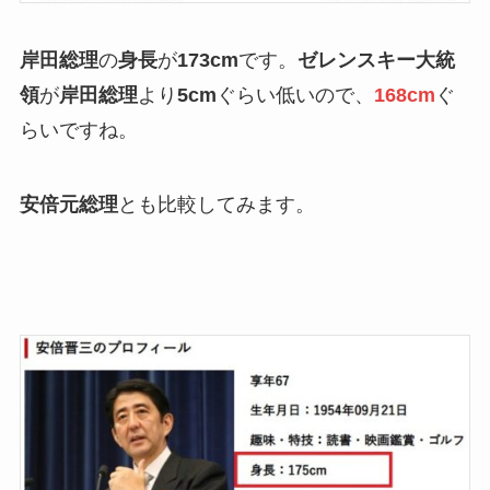
岸田総理
の
身長
が
173cm
です。
ゼレンスキー大統
領
が
岸田総理
より
5cm
ぐらい低いので、
168cm
ぐ
らいですね。
安倍元総理
とも比較してみます。