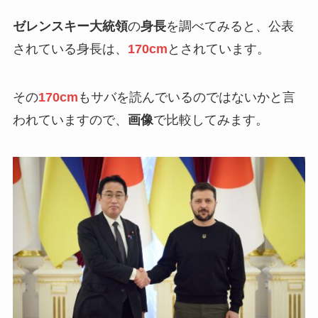
ゼレンスキー大統領
の
身長
を調べてみると、公表
されている身長は、
170cm
とされています。
その
170cm
もサバを読んでいるのではないかと言
われていますので、
画像
で比較してみます。