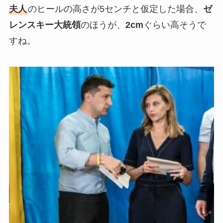
夫人
のヒールの高さが5センチと仮定した場合、
ゼ
レンスキー大統領
のほうが、
2cm
ぐらい高そうで
すね。