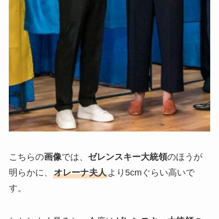
こちらの
画像
では、
ゼレンスキー大統領
のほうが
明らかに、
オレーナ夫人
より5cmぐらい高いで
す。