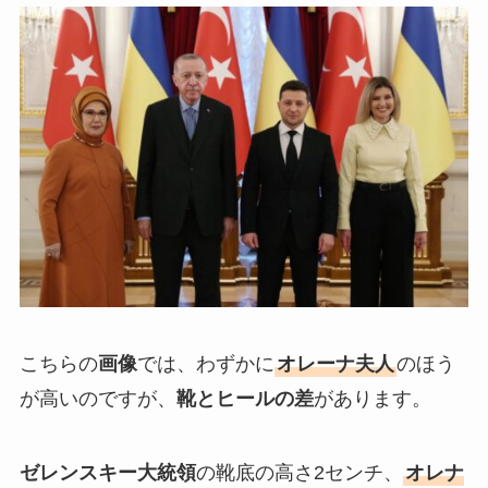
こちらの
画像
では、わずかに
オレーナ夫人
のほう
が高いのですが、
靴とヒールの差
があります。
ゼレンスキー大統領
の靴底の高さ2センチ、
オレナ