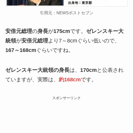
引用元：NEWSポストセブン
安倍元総理
の
身長
が
175cm
です。
ゼレンスキー大
統領
が
安倍元総理
より7～8cmぐらい低いので、
167～168cm
ぐらいですね。
ゼレンスキー大統領の身長
は、
170cm
と公表され
ていますが、実際は、
約168cm
です。
スポンサーリンク