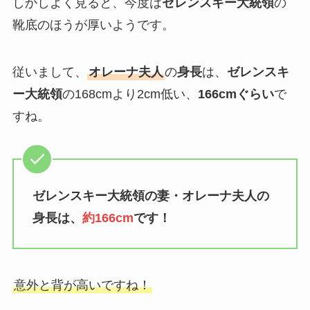
しかしよく見ると、今度は
ゼレンスキー大統領
の
靴底のほうが厚いようです。
従いまして、
オレーナ夫人
の
身長
は、
ゼレンスキ
ー大統領
の168cmより2cm低い、
166cmぐらい
で
すね。
ゼレンスキー大統領の妻・オレーナ夫人の
身長は、
約166cm
です！
意外と背が高いですね！