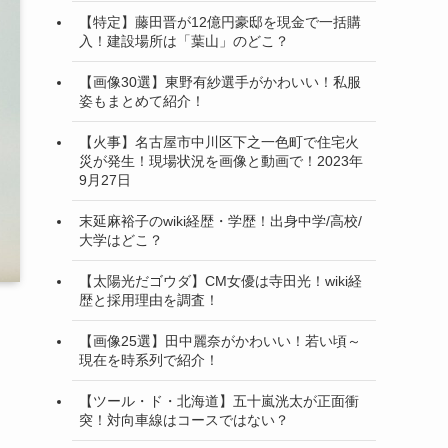
【特定】藤田晋が12億円豪邸を現金で一括購
入！建設場所は「葉山」のどこ？
【画像30選】東野有紗選手がかわいい！私服
姿もまとめて紹介！
【火事】名古屋市中川区下之一色町で住宅火
災が発生！現場状況を画像と動画で！2023年
9月27日
末延麻裕子のwiki経歴・学歴！出身中学/高校/
大学はどこ？
【太陽光だゴウダ】CM女優は寺田光！wiki経
歴と採用理由を調査！
【画像25選】田中麗奈がかわいい！若い頃～
現在を時系列で紹介！
【ツール・ド・北海道】五十嵐洸太が正面衝
突！対向車線はコースではない？