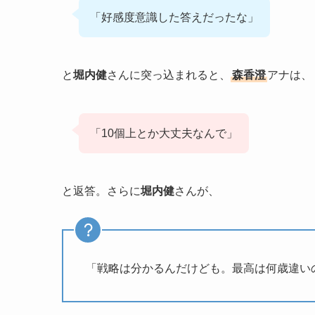
「好感度意識した答えだったな」
と
堀内健
さんに突っ込まれると、
森香澄
アナは、
「10個上とか大丈夫なんで」
と返答。さらに
堀内健
さんが、
「戦略は分かるんだけども。最高は何歳違い