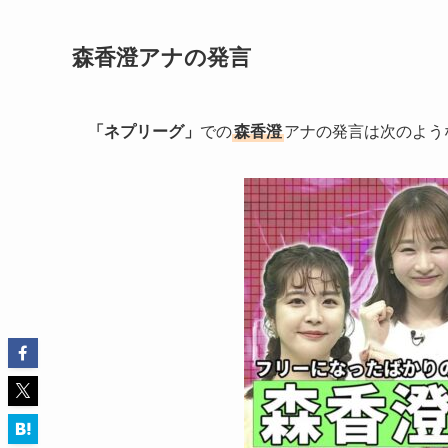
森香澄アナの発言
「ネプリーグ」
での
森香澄
アナの発言は次のよう