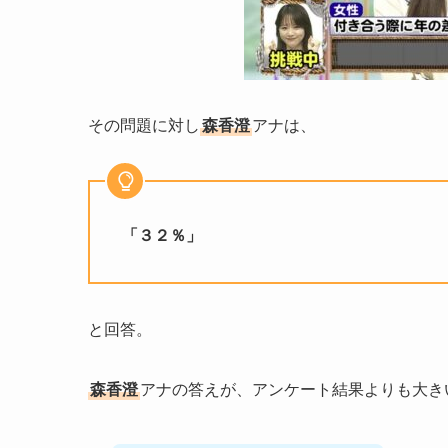
その問題に対し
森香澄
アナは、
「３２％」
と回答。
森香澄
アナの答えが、アンケート結果よりも大き