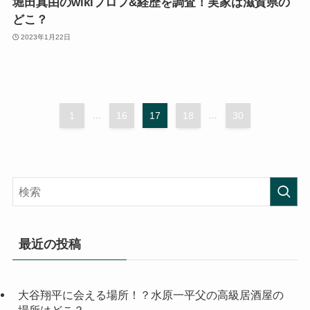
堀田真由のwikiプロフ&経歴を調査！実家は滋賀県の
どこ？
2023年1月22日
1
...
16
17
18
...
30
最近の投稿
大谷翔平に会える場所！？水原一平父の高級居酒屋の
場所はどこ？