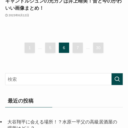
キャンドルジュンの元カノは井上晴美！昔と今のかわ
いい画像まとめ！
2023年6月12日
1
...
5
6
7
...
30
最近の投稿
大谷翔平に会える場所！？水原一平父の高級居酒屋の
場所はどこ？