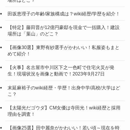
田坂恵理子の年齢/家族構成は？wiki経歴/学歴を紹介！
【特定】藤田晋が12億円豪邸を現金で一括購入！建設
場所は「葉山」のどこ？
【画像30選】東野有紗選手がかわいい！私服姿もまと
めて紹介！
【火事】名古屋市中川区下之一色町で住宅火災が発
生！現場状況を画像と動画で！2023年9月27日
末延麻裕子のwiki経歴・学歴！出身中学/高校/大学はど
こ？
【太陽光だゴウダ】CM女優は寺田光！wiki経歴と採用
理由を調査！
【画像25選】田中麗奈がかわいい！若い頃～現在を時