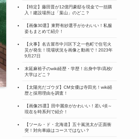
【特定】藤田晋が12億円豪邸を現金で一括購
入！建設場所は「葉山」のどこ？
【画像30選】東野有紗選手がかわいい！私服
姿もまとめて紹介！
【火事】名古屋市中川区下之一色町で住宅火
災が発生！現場状況を画像と動画で！2023年
9月27日
末延麻裕子のwiki経歴・学歴！出身中学/高校/
大学はどこ？
【太陽光だゴウダ】CM女優は寺田光！wiki経
歴と採用理由を調査！
【画像25選】田中麗奈がかわいい！若い頃～
日
現在を時系列で紹介！
【ツール・ド・北海道】五十嵐洸太が正面衝
突！対向車線はコースではない？