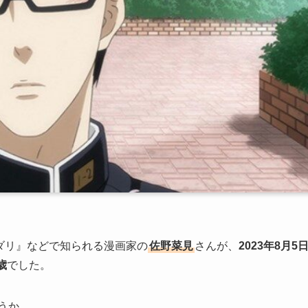
とダリ』などで知られる漫画家の
佐野菜見
さんが、
2023年8月5
歳
でした。
うか。