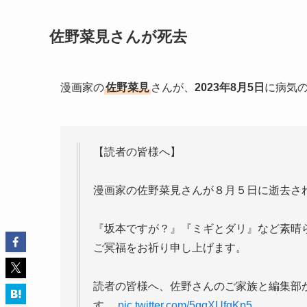
佐野菜見さんが死去
漫画家の
佐野菜見
さんが、
2023年8月5日
に病気
【読者の皆様へ】
漫画家の佐野菜見さんが８月５日に逝去さ
『坂本ですが？』『ミギとダリ』など素晴
ご冥福をお祈り申し上げます。
読者の皆様へ、佐野さんのご家族と編集部
す。
pic.twitter.com/5qqXUfqKp5