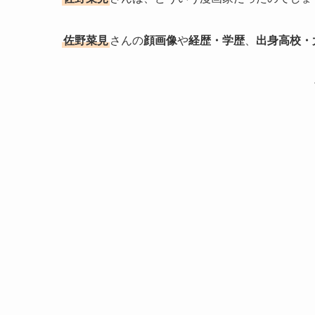
佐野菜見
さんの
顔画像
や
経歴・学歴
、
出身高校・