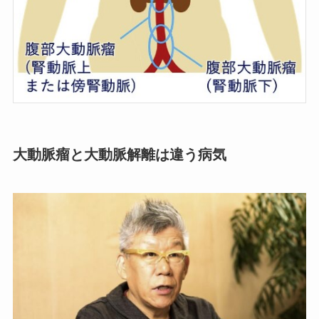
大動脈瘤と大動脈解離は違う病気