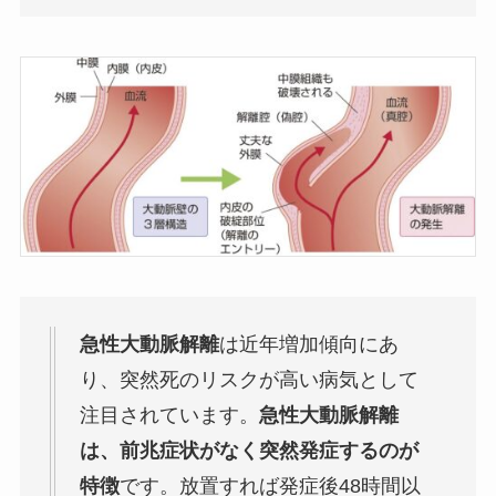
急性大動脈解離
は近年増加傾向にあ
り、突然死のリスクが高い病気として
注目されています。
急性大動脈解離
は、前兆症状がなく突然発症するのが
特徴
です。放置すれば発症後48時間以