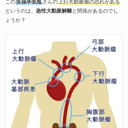
この
笑福亭笑瓶
さんの
上行大動脈瘤の恐れがある
というのは、
急性大動脈解離
と関係があるのでし
ょうか？