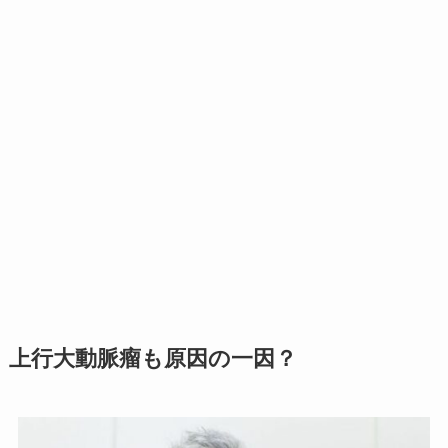
上行大動脈瘤も原因の一因？