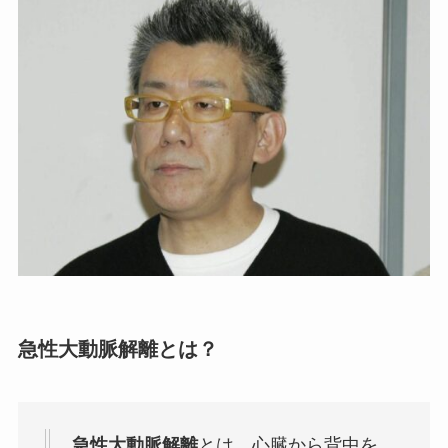
急性大動脈解離とは？
急性大動脈解離
とは、心臓から背中を